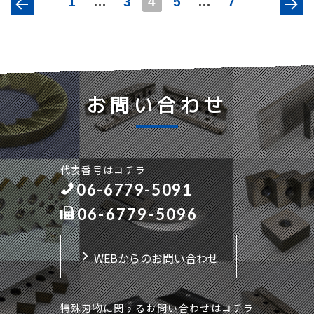
投
1
…
3
4
5
…
7
稿
の
ペ
ー
お問い合わせ
ジ
送
り
代表番号はコチラ
06-6779-5091
06-6779-5096
WEBからのお問い合わせ
特殊刃物に関するお問い合わせはコチラ