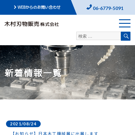
WEBからのお問い合わせ
06-6779-5091
検
検
索
索
対
象:
新着情報一覧
2021/08/24
【お知らせ】日本木工機械展に出展します