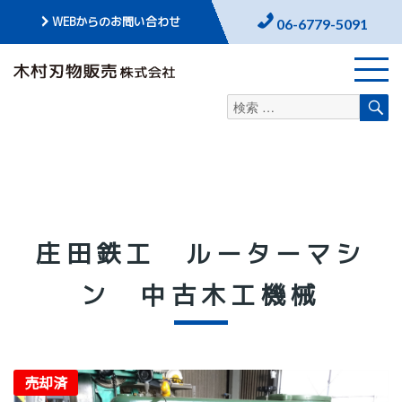
WEBからのお問い合わせ
06-6779-5091
検
検
索
索
対
象:
庄田鉄工 ルーターマシ
ン 中古木工機械
売却済