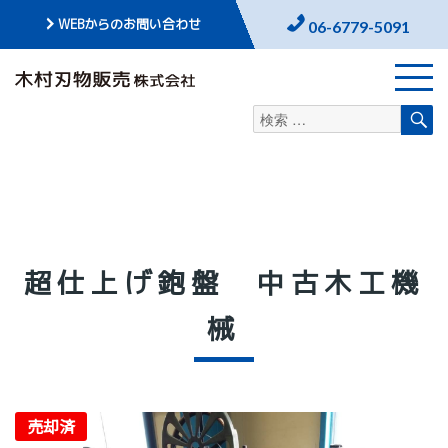
WEBからのお問い合わせ
06-6779-5091
検
検
索
索
対
象:
超仕上げ鉋盤 中古木工機
械
売却済