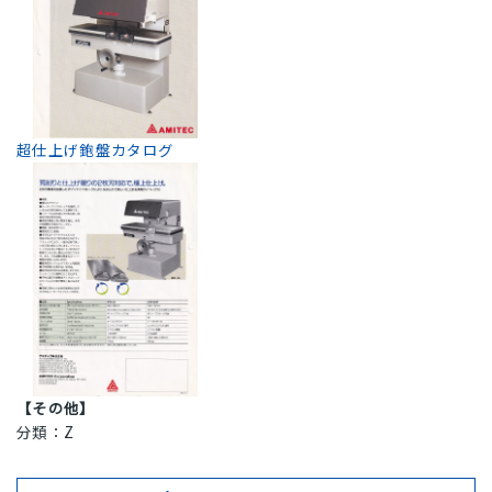
超仕上げ鉋盤カタログ
【その他】
分類：Z