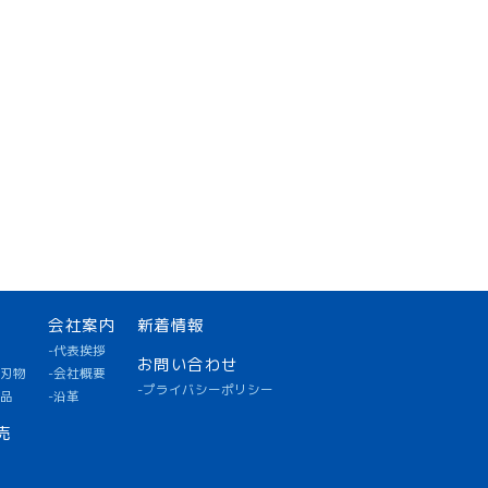
会社案内
新着情報
-代表挨拶
お問い合わせ
用刃物
-会社概要
-プライバシーポリシー
耗品
-沿革
売