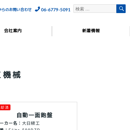
検
検
Bからのお問い合わせ
06-6779-5091
索
索
対
象:
会社案内
新着情報
工機械
売却済
自動一面鉋盤
ーカー名：
大日精工
番：
Elite-500DZP