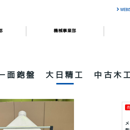
WE
部
機械事業部
一面鉋盤 大日精工 中古木
メ
型