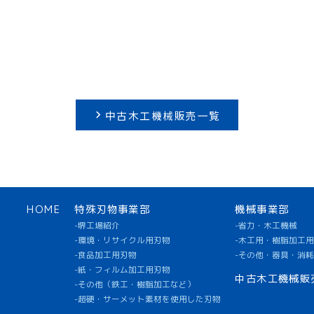
中古木工機械販売一覧
HOME
特殊刃物事業部
機械事業部
-堺工場紹介
-省力・木工機械
-環境・リサイクル用刃物
-木工用・樹脂加工
-食品加工用刃物
-その他・器具・消
-紙・フィルム加工用刃物
中古木工機械販
-その他（鉄工・樹脂加工など）
-超硬・サーメット素材を使用した刃物